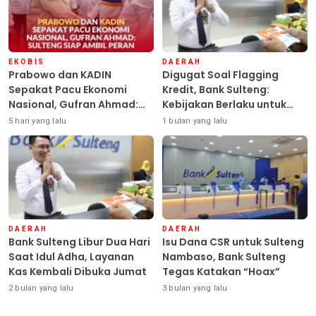
EKOBIS
DAERAH
Prabowo dan KADIN
Digugat Soal Flagging
Sepakat Pacu Ekonomi
Kredit, Bank Sulteng:
Nasional, Gufran Ahmad:
Kebijakan Berlaku untuk
Sulteng Siap Ambil Peran
Seluruh Debitur ASN
5 hari yang lalu
1 bulan yang lalu
DAERAH
DAERAH
Bank Sulteng Libur Dua Hari
Isu Dana CSR untuk Sulteng
Saat Idul Adha, Layanan
Nambaso, Bank Sulteng
Kas Kembali Dibuka Jumat
Tegas Katakan “Hoax”
2 bulan yang lalu
3 bulan yang lalu