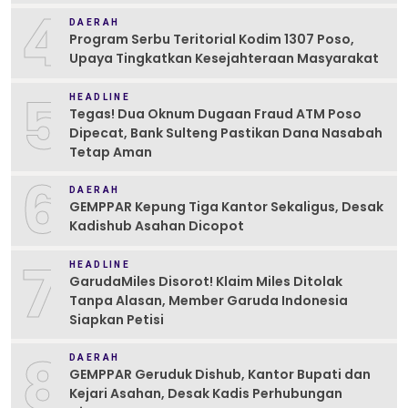
4
DAERAH
Program Serbu Teritorial Kodim 1307 Poso,
Upaya Tingkatkan Kesejahteraan Masyarakat
5
HEADLINE
Tegas! Dua Oknum Dugaan Fraud ATM Poso
Dipecat, Bank Sulteng Pastikan Dana Nasabah
Tetap Aman
6
DAERAH
GEMPPAR Kepung Tiga Kantor Sekaligus, Desak
Kadishub Asahan Dicopot
7
HEADLINE
GarudaMiles Disorot! Klaim Miles Ditolak
Tanpa Alasan, Member Garuda Indonesia
Siapkan Petisi
8
DAERAH
GEMPPAR Geruduk Dishub, Kantor Bupati dan
Kejari Asahan, Desak Kadis Perhubungan