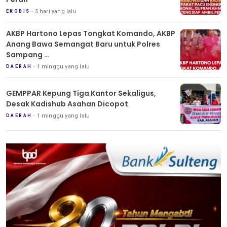
5 hari yang lalu
EKOBIS
AKBP Hartono Lepas Tongkat Komando, AKBP
Anang Bawa Semangat Baru untuk Polres
Sampang
Tradisi Pedang Pora Iringi Sertijab Kapolres
1 minggu yang lalu
DAERAH
Sampang
GEMPPAR Kepung Tiga Kantor Sekaligus,
Desak Kadishub Asahan Dicopot
1 minggu yang lalu
DAERAH