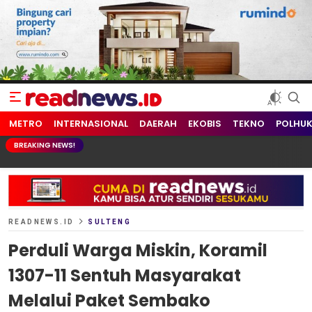
readnews.id
Berita Terkini, Update Terbaru Hari ini dari Indonesia dan Dunia
METRO
INTERNASIONAL
DAERAH
EKOBIS
TEKNO
POLHU
BREAKING NEWS!
READNEWS.ID
SULTENG
Perduli Warga Miskin, Koramil
1307-11 Sentuh Masyarakat
Melalui Paket Sembako