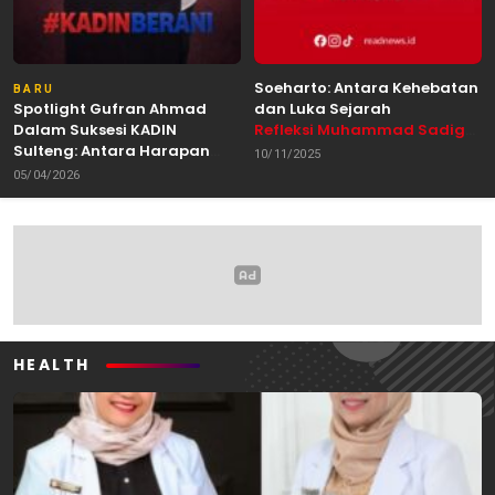
Soeharto: Antara Kehebatan
BARU
Spotlight Gufran Ahmad
dan Luka Sejarah
Dalam Suksesi KADIN
Refleksi Muhammad Sadig
Sulteng: Antara Harapan
Alhabsyie, Akademisi UIN
10/11/2025
dan Kebutuhan Perubahan
Datokarama Palu /
05/04/2026
Oleh: Anshar Munir
Pemerhati Gerakan
Mahasiswa
HEALTH