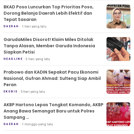
BKAD Poso Luncurkan Top Prioritas Poso,
Dorong Belanja Daerah Lebih Efektif dan
Tepat Sasaran
1 hari yang lalu
DAERAH
GarudaMiles Disorot! Klaim Miles Ditolak
Tanpa Alasan, Member Garuda Indonesia
Siapkan Petisi
5 hari yang lalu
HEADLINE
Prabowo dan KADIN Sepakat Pacu Ekonomi
Nasional, Gufran Ahmad: Sulteng Siap Ambil
Peran
5 hari yang lalu
EKOBIS
AKBP Hartono Lepas Tongkat Komando, AKBP
Anang Bawa Semangat Baru untuk Polres
Sampang
Tradisi Pedang Pora Iringi Sertijab Kapolres
1 minggu yang lalu
DAERAH
Sampang