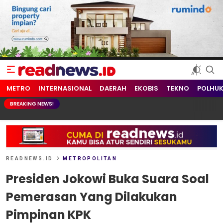
readnews.id
Berita Terkini, Update Terbaru Hari ini dari Indonesia dan Dunia
METRO
INTERNASIONAL
DAERAH
EKOBIS
TEKNO
POLHU
BREAKING NEWS!
READNEWS.ID
METROPOLITAN
Presiden Jokowi Buka Suara Soal
Pemerasan Yang Dilakukan
Pimpinan KPK