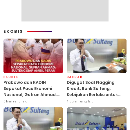
EKOBIS
EKOBIS
DAERAH
Prabowo dan KADIN
Digugat Soal Flagging
Sepakat Pacu Ekonomi
Kredit, Bank Sulteng:
Nasional, Gufran Ahmad:
Kebijakan Berlaku untuk
Sulteng Siap Ambil Peran
Seluruh Debitur ASN
5 hari yang lalu
1 bulan yang lalu