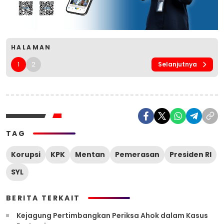
HALAMAN
1
2
Selanjutnya
TAG
Korupsi
KPK
Mentan
Pemerasan
Presiden RI
SYL
BERITA TERKAIT
Kejagung Pertimbangkan Periksa Ahok dalam Kasus