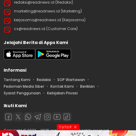
redaksi@readnews.id (Redaksi)
marketing@readnews.id (Marketing)
kerjasama@readnews.id (Kerjasama)
cs@readnews.id (Customer Care)
Jelajahi Berita di Apps Kami
Informasi
Tentang Kami
Redaksi
SOP Wartawan
Pedoman Media Siber
Kontak Kami
Beriklan
Syarat Penggunaan
Kebijakan Privasi
Ikuti Kami
TUTUP
Copyright © 2022 – 2025 readnews.id | All rights reserved.