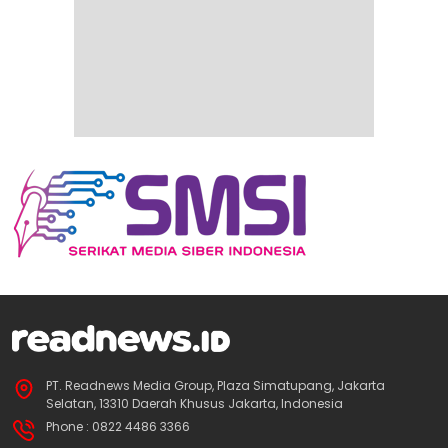
PT. Readnews Media Group, Plaza Simatupang, Jakarta
Selatan, 13310 Daerah Khusus Jakarta, Indonesia
Phone : 0822 4486 3366