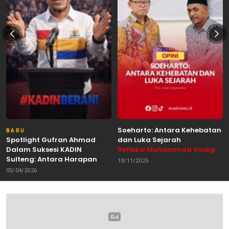
Soeharto: Antara Kehebatan
BARU
Spotlight Gufran Ahmad
dan Luka Sejarah
Dalam Suksesi KADIN
Refleksi Muhammad Sadig
Sulteng: Antara Harapan
Alhabsyie, Akademisi UIN
10/11/2025
dan Kebutuhan Perubahan
Datokarama Palu /
05/04/2026
Oleh: Anshar Munir
Pemerhati Gerakan
Mahasiswa